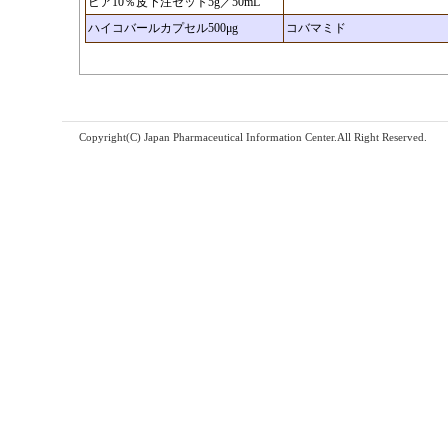
ビア10％皮下注セット5g／50mL
ハイコバールカプセル500μg
コバマミド
Copyright(C) Japan Pharmaceutical Information Center.All Right Reserved.