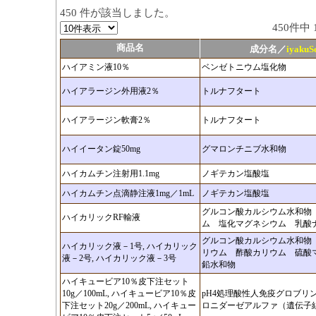
450 件が該当しました。
450件中
商品名
成分名／
iyaku
ハイアミン液10％
ベンゼトニウム塩化物
ハイアラージン外用液2％
トルナフタート
ハイアラージン軟膏2％
トルナフタート
ハイイータン錠50mg
グマロンチニブ水和物
ハイカムチン注射用1.1mg
ノギテカン塩酸塩
ハイカムチン点滴静注液1mg／1mL
ノギテカン塩酸塩
グルコン酸カルシウム水和物
ハイカリックRF輸液
ム 塩化マグネシウム 乳酸
グルコン酸カルシウム水和物
ハイカリック液－1号, ハイカリック
リウム 酢酸カリウム 硫酸
液－2号, ハイカリック液－3号
鉛水和物
ハイキュービア10％皮下注セット
10g／100mL, ハイキュービア10％皮
pH4処理酸性人免疫グロブリ
下注セット20g／200mL, ハイキュー
ロニダーゼアルファ（遺伝子