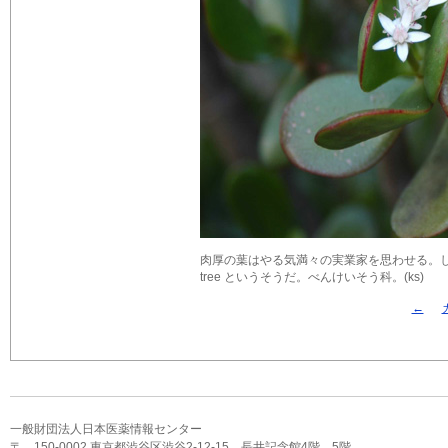
肉厚の葉はやる気満々の実業家を思わせる。し
tree というそうだ。べんけいそう科。(ks)
←
一般財団法人日本医薬情報センター
〒 150-0002 東京都渋谷区渋谷2-12-15 長井記念館4階，5階