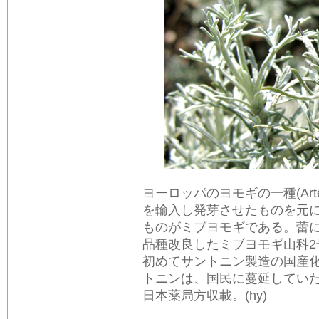
ヨーロッパのヨモギの一種(Artemi
を輸入し発芽させたものを元
ものがミブヨモギである。蕾
品種改良したミブヨモギ山科2
初めてサントニン製造の国産化
トニンは、国民に蔓延してい
日本薬局方収載。(hy)