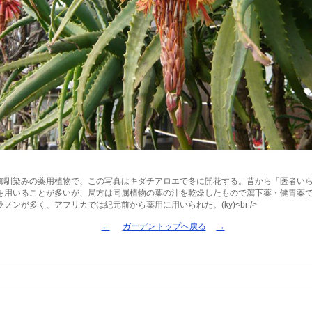
御馴染みの薬用植物で、この写真はキダチアロエで冬に開花する。昔から「医者い
を用いることが多いが、局方は同属植物の葉の汁を乾燥したもので瀉下薬・健胃薬
ノンが多く、アフリカでは紀元前から薬用に用いられた。(ky)<br />
←
ガーデントップへ戻る
→