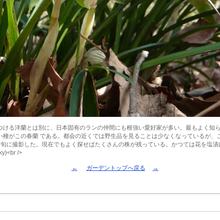
つける洋蘭とは別に、日本固有のランの仲間にも根強い愛好家が多い。最もよく知
い種がこの春蘭 である。都会の近くでは野生品を見ることは少なくなっているが、
下旬に撮影した。現在でもよく探せばたくさんの株が残っている。かつては花を塩漬
)<br />
←
ガーデントップへ戻る
→