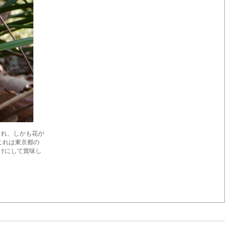
られ、しかも花が
これは東京都の
けにして賞味し