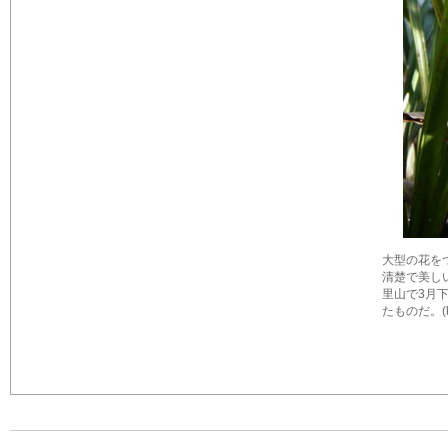
大型の花を
清楚で美し
里山で3月
たものだ。(ky