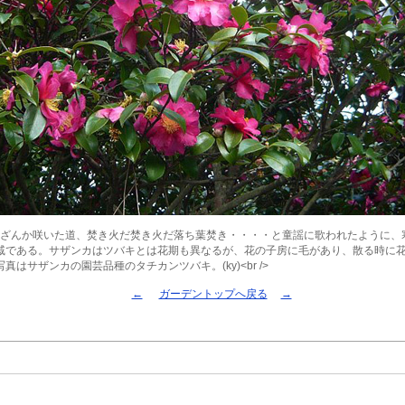
さざんか咲いた道、焚き火だ焚き火だ落ち葉焚き・・・・と童謡に歌われたように、
戚である。サザンカはツバキとは花期も異なるが、花の子房に毛があり、散る時に
真はサザンカの園芸品種のタチカンツバキ。(ky)<br />
←
ガーデントップへ戻る
→