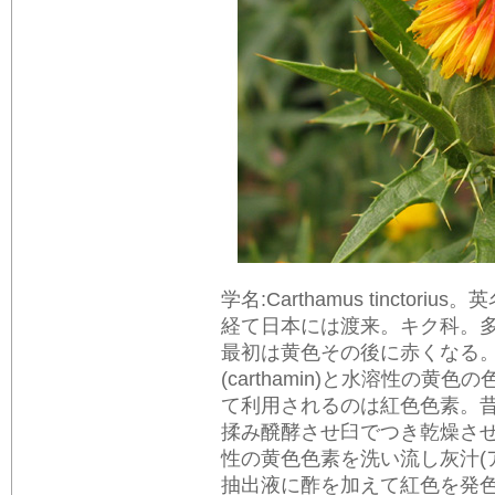
学名:Carthamus tinctor
経て日本には渡来。キク科。多
最初は黄色その後に赤くなる
(carthamin)と水溶性の黄色の色
て利用されるのは紅色色素。
揉み醗酵させ臼でつき乾燥さ
性の黄色色素を洗い流し灰汁(
抽出液に酢を加えて紅色を発