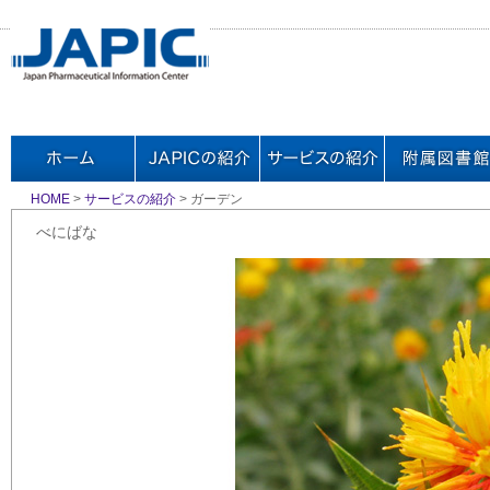
HOME
>
サービスの紹介
> ガーデン
べにばな