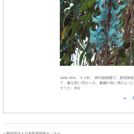
Jade vine。マメ科。 神代植物園で。新
で、藤を想い浮かべる。藤棚の長い房のよう
そうだ。(ks)
←
一般財団法人日本医薬情報センター