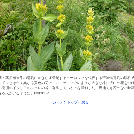
・薬用植物学の講義にかならず登場するヨーロッパを代表する苦味健胃剤の原料 Gentia
ンドウとは全く異なる黄色の花で、バイケイソウのような大きな株に沢山の花をつけ
の南側のイタリアのフェレの谷に群生しているのを撮影した。現地でも花のない時
人がいるそうだ。(ky)<br />
←
ガーデントップへ戻る
→