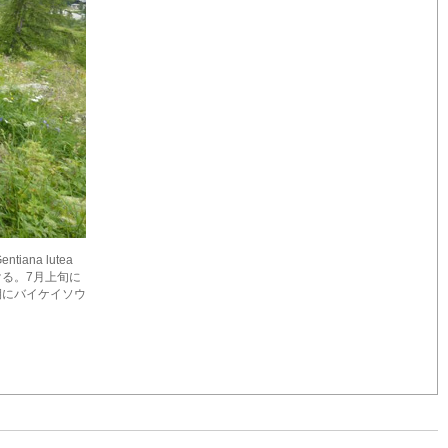
na lutea
る。7月上旬に
期にバイケイソウ