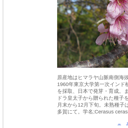
原産地はヒマラヤ山脈南側海抜1
1960年東京大学第一次イン
を採取、日本で発芽・育成。ま
ドラ皇太子から贈られた種子を
月末から12月下旬。未熟種子
多賀にて。学名;Cerasus ceraso
←