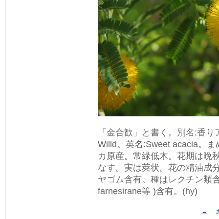
「金合歓」と書く。別名;香りアカシア。学
Willd。英名:Sweet ac
カ原産。常緑低木。花期は晩
なす。実は莢状。花の精油成
ヤゴム含有。種はレクチン類含有。
farnesirane等 )含有。(hy)
←