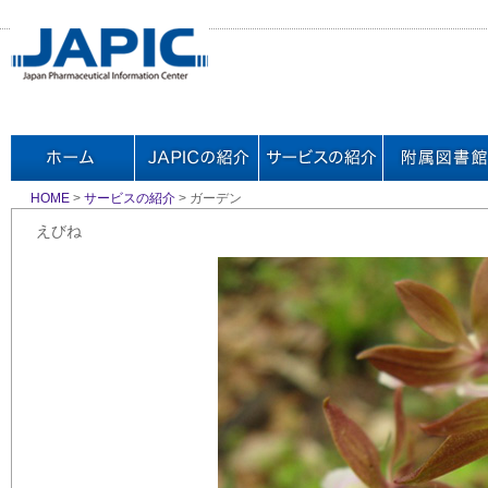
HOME
>
サービスの紹介
> ガーデン
えびね