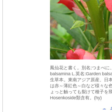
鳳仙花と書く。別名;つまべに、つま
balsamina L.英名:Gard
生草本。東南アジア原産、日
は赤～薄紅色～白など様々な
ょっと触っても裂けて種子を飛ば
Hosenkoside類含有。(hy)
←