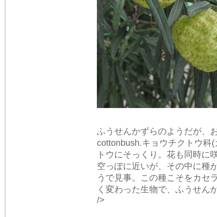
ふうせんかずらのようだが、お化
cottonbush.キョウチク
トウにそっくり。花も同時に
空っぽに近いが、その中に種
うで見事。この種こそをカセ
く変わった生物で、ふうせんかず
/>