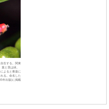
に自生する。関東
、葉と茎は緑。
会によると膏薬に
られる。命名した
85年出版)に掲載