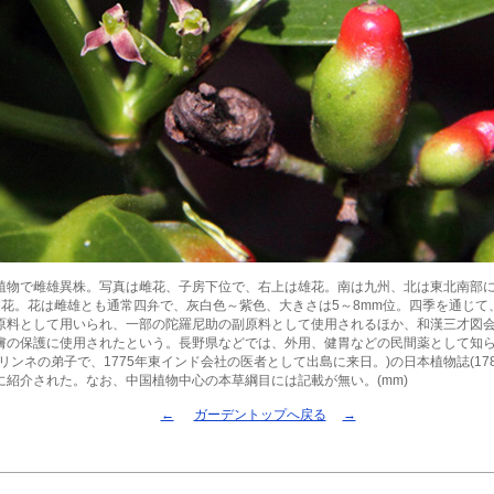
植物で雌雄異株。写真は雌花、子房下位で、右上は雄花。南は九州、北は東北南部
開花。花は雌雄とも通常四弁で、灰白色～紫色、大きさは5～8mm位。四季を通じて
原料として用いられ、一部の陀羅尼助の副原料として使用されるほか、和漢三才図
膚の保護に使用されたという。長野県などでは、外用、健胃などの民間薬として知
リンネの弟子で、1775年東インド会社の医者として出島に来日。)の日本植物誌(17
に紹介された。なお、中国植物中心の本草綱目には記載が無い。(mm)
←
ガーデントップへ戻る
→