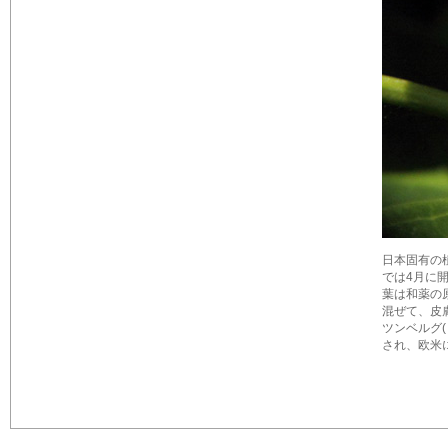
日本固有の
では4月に
葉は和薬の
混ぜて、皮
ツンベルグ(
され、欧米