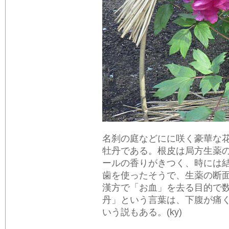
名刹の庭などにに咲く豪華な
牡丹である。根皮は局方生薬
ールの香りがきつく、時には
歯を使ったそうで、生薬の断
漢方で「お血」を去る目的で
丹」という言葉は、下腹が痛
いう説もある。(ky)