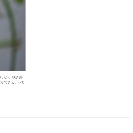
深いが、咲き終
できる。(ks)