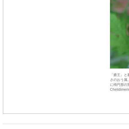
「瘡王」と書く。学
さのおう属
に楕円形の実
Chelidim