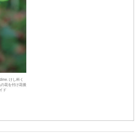
andine. けし科く
色の花を付け花後
ロイド