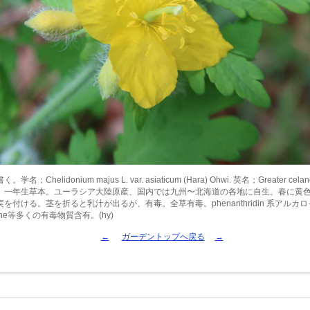
名；Chelidonium majus L. var. asiaticum (Hara) Ohwi. 英名；Greater cel
。一年生草本。ユーラシア大陸原産、国内では九州〜北海道の各地に自生。春に黄
を付ける。茎を折ると乳汁が出るが、有毒。全草有毒。phenanthridin 系アルカ
erine等多くの有毒物質含有。(hy)
←
ガーデントップへ戻る
→