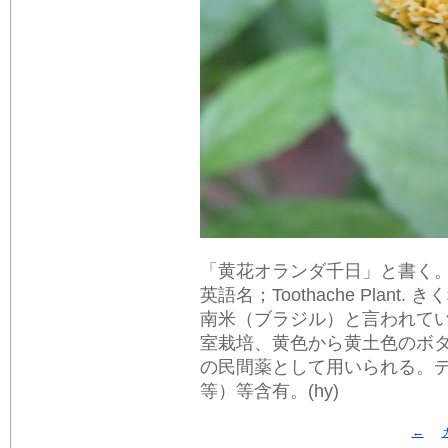
「黄花オランダ千日」と書く。学名；Acme
英語名；Toothache Pla
南米（ブラジル）と言われて
室栽培、黄色から黄土色のボ
の民間薬として用いられる。デカト
等）等含有。(hy)
←