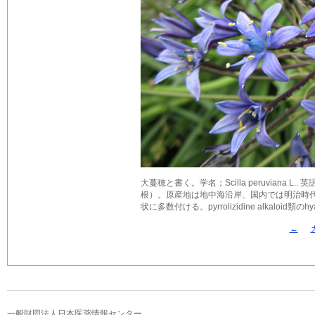
大蔓穂と書く。学名；Scilla peruviana L..
根）。原産地は地中海沿岸、国内では明治時
状に多数付ける。pyrrolizidine alkaloid類のhy
←
一般財団法人日本医薬情報センター