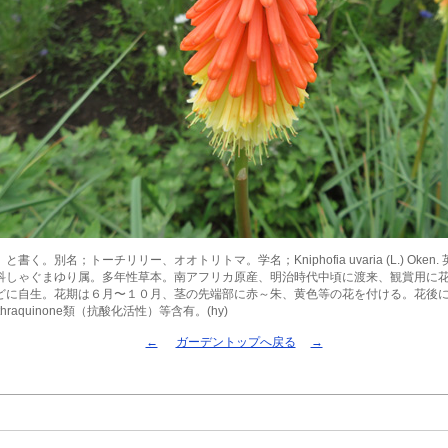
く。別名；トーチリリー、オオトリトマ。学名；Kniphofia uvaria (L.) Oken. 英名：t
科しゃぐまゆり属。多年性草本。南アフリカ原産、明治時代中頃に渡来、観賞用に
どに自生。花期は６月〜１０月、茎の先端部に赤～朱、黄色等の花を付ける。花後
hraquinone類（抗酸化活性）等含有。(hy)
←
ガーデントップへ戻る
→