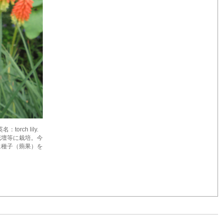
orch lily.
花壇等に栽培。今
に種子（蒴果）を