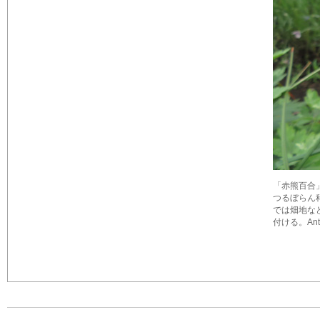
「赤熊百合」と書
つるぼらん
では畑地な
付ける。Ant