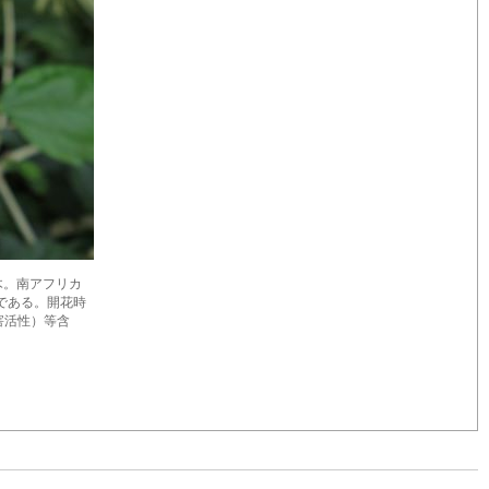
常緑低木。南アフリカ
品種である。開花時
長阻害活性）等含