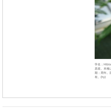
学名；Hibi
原産。本種は
期；周年。国内
有。(hy)