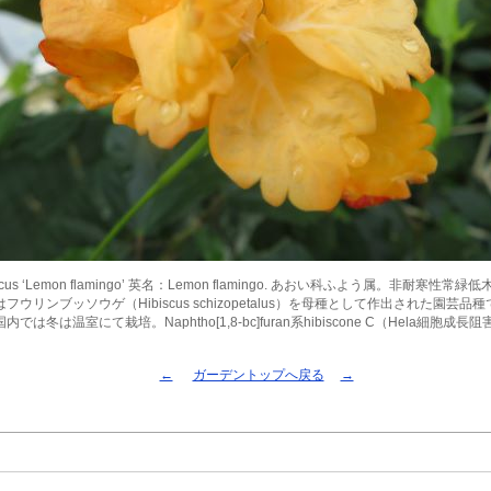
scus ‘Lemon flamingo’ 英名：Lemon flamingo. あおい科ふよう属。非耐寒性
フウリンブッソウゲ（Hibiscus schizopetalus）を母種として作出された園芸
では冬は温室にて栽培。Naphtho[1,8-bc]furan系hibiscone C（Hela細胞成
←
ガーデントップへ戻る
→