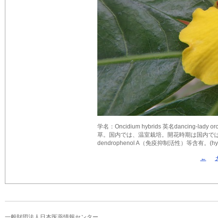
学名：Oncidium hybrids 英名dancin
草。国内では、温室栽培。開花時期は国内では周年。花
dendrophenol A（免疫抑制活性）等含有。(hy
←
一般財団法人日本医薬情報センター