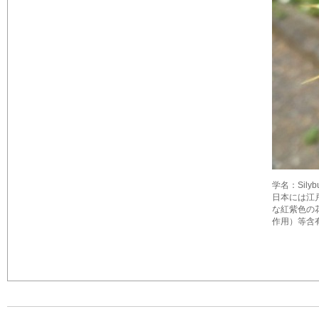
学名：Sily
日本には江
な紅紫色の花を咲
作用）等含有