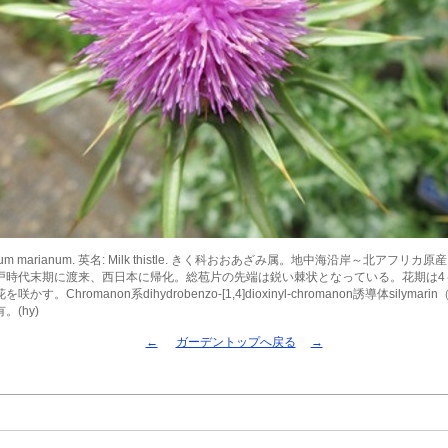
bum marianum. 英名: Milk thistle. きく科おおあざみ属。地中海沿岸～北アフリ
戸時代末期に渡来、西日本に帰化。総苞片の先端は鋭い棘状となっている。花期は4
かす。Chromanon系dihydrobenzo-[1,4]dioxinyl-chromanon誘導体silyma
。(hy)
←
ガーデントップへ戻る
→