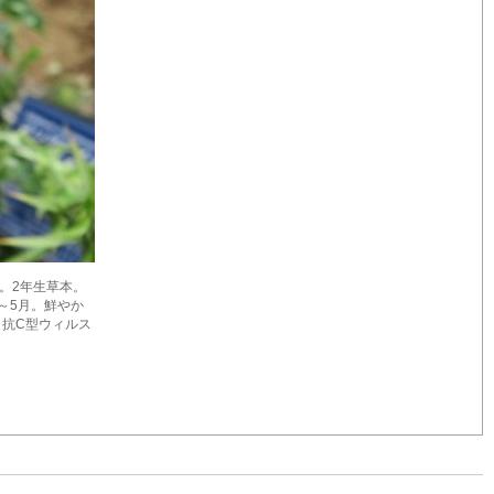
カ原産。2年生草本。
～5月。鮮やか
rin（抗C型ウィルス