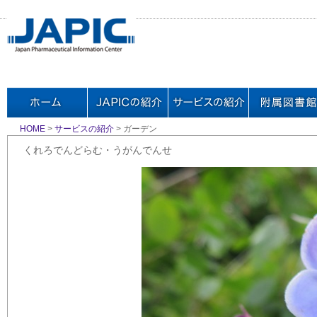
HOME
>
サービスの紹介
> ガーデン
くれろでんどらむ・うがんでんせ