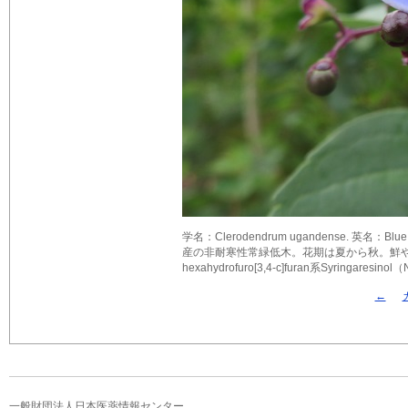
学名：Clerodendrum ugandense. 英名：B
産の非耐寒性常緑低木。花期は夏から秋。鮮やかな青色
hexahydrofuro[3,4-c]furan系Syring
←
一般財団法人日本医薬情報センター