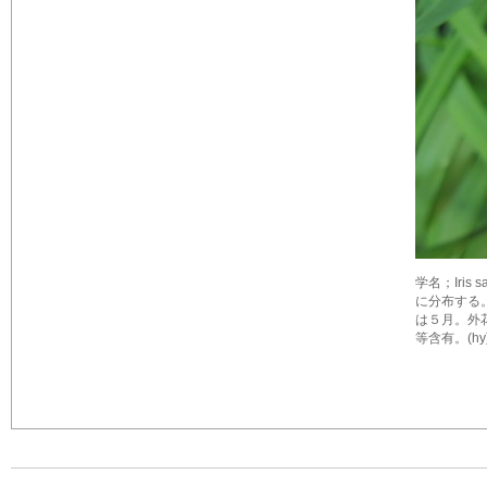
学名；Iris
に分布する
は５月。外花
等含有。(hy