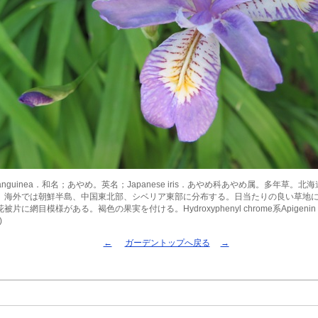
 sanguinea．和名；あやめ。英名；Japanese iris．あやめ科あやめ属。多年草。
。海外では朝鮮半島、中国東北部、シベリア東部に分布する。日当たりの良い草地
被片に網目模様がある。褐色の果実を付ける。Hydroxyphenyl chrome系Apigen
)
←
ガーデントップへ戻る
→