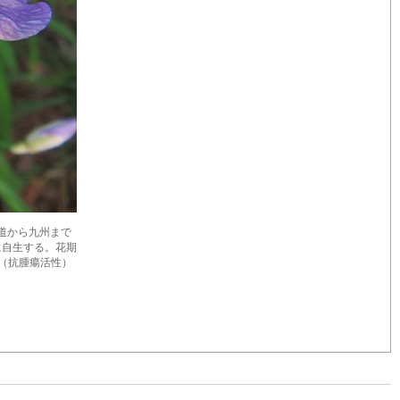
北海道から九州まで
に自生する。花期
in（抗腫瘍活性）