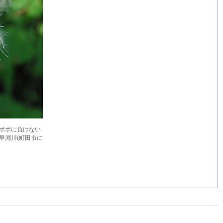
ンポポに負けない
早淵川(町田市に