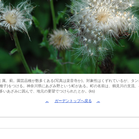
ミ属。薊。園芸品種が数多くある(写真は楽音寺か)。対象性はくずれているが、タ
(種子)をつける。神奈川県にあざみ野という町がある。町の名前は、鶴見川の支流、
多いあざみに因んで、地元の要望でつけられたとか。(ks)
←
ガーデントップへ戻る
→