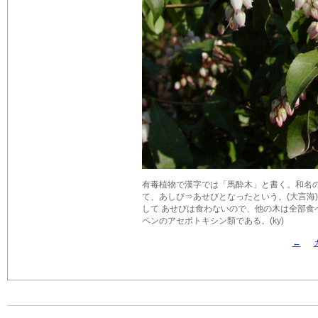
有毒植物で漢字では「馬酔木」と書く。和名の
て、あしび⇒あせびとなったという。(大言海
して あせびは食わないので、他の木は全部
ペンのアセボトキシン類である。(ky)
←