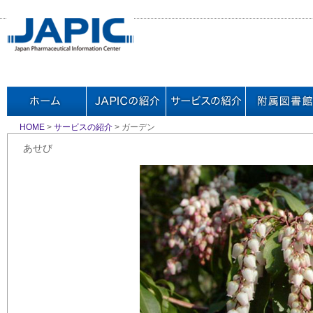
HOME
>
サービスの紹介
> ガーデン
あせび