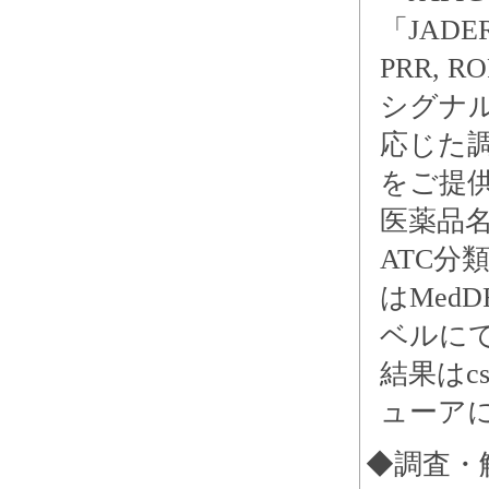
「JAD
PRR, 
シグナ
応じた
をご提
医薬品
ATC分
はMedD
ベルに
結果はc
ューア
◆調査・