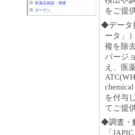
検出や
医薬品相談・調査
をご提
ガーデン
◆データ提
ータ」）
複を除
バージョ
え、医
ATC(WHO 
chemica
を付与
てご提
◆調査・
「JAPI