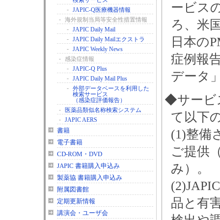
検索サービス
ービス
-
JAPIC-Q医療機器情報
-
海外規制当局等安全性措置情報
ろ、米国
-
JAPIC Daily Mail
日本のP
-
JAPIC Daily Mailエクストラ
-
JAPIC Weekly News
症例報告
-
感染症情報
-
JAPIC-Q Plus
データ
-
JAPIC Daily Mail Plus
-
外部データベースを利用した
検索サービス
◆サービ
（感染症評価報告）
-
医薬品類似名称検索システム
て以下
-
JAPIC AERS
(1)整
書籍
電子書籍
ご提供（J
CD-ROM・DVD
み）。
JAPIC 書籍購入申込み
製薬協 書籍購入申込み
(2)J
附属図書館
品と有
定期更新情報
講演会・ユーザ会