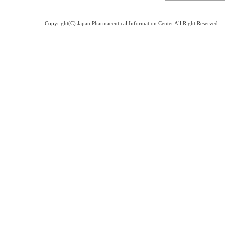
Copyright(C) Japan Pharmaceutical Information Center.All Right Reserved.