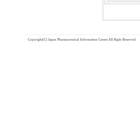
Copyright(C) Japan Pharmaceutical Information Center.All Right Reserved.