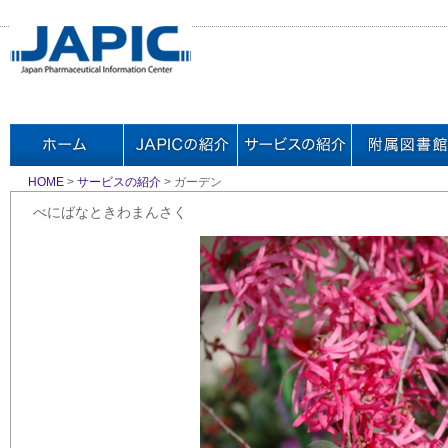
HOME
>
サービスの紹介
> ガーデン
べにばなときわまんさく