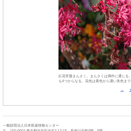
紅花常盤まんさく。まんさくは満作に通じる
も4つからなる。花色は黄色から濃い朱色まで。
←
一般財団法人日本医薬情報センター
〒 150-0002 東京都渋谷区渋谷2-12-15 長井記念館4階，5階