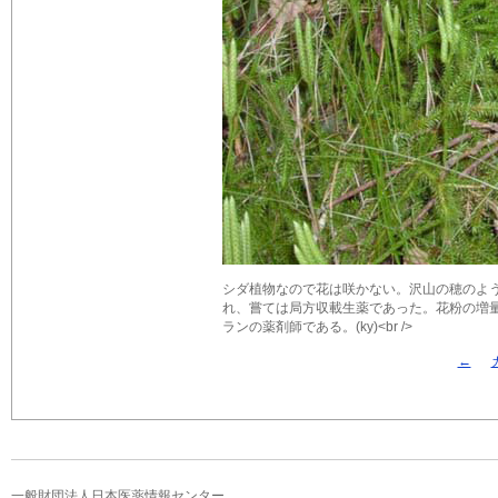
シダ植物なので花は咲かない。沢山の穂のよう
れ、嘗ては局方収載生薬であった。花粉の増
ランの薬剤師である。(ky)<br />
←
一般財団法人日本医薬情報センター