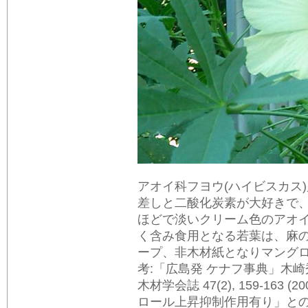
アオイ科フヨウ(ハイビスカス
差しと二酸化炭素が大好きで、
ほどで淡いクリーム色のアオ
く含み食用となる若葉は、麻
ープ、非木材紙となりマング
考:「広島発 ケナフ事典」木崎秀樹編
木材学会誌 47(2), 159-1
ロール上昇抑制作用有り」との報