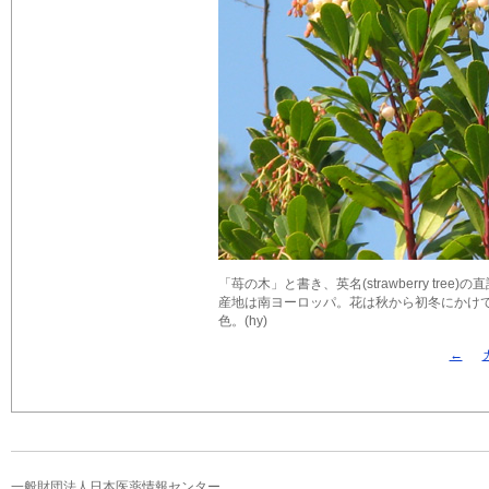
「苺の木」と書き、英名(strawberry tree)
産地は南ヨーロッパ。花は秋から初冬にかけ
色。(hy)
←
一般財団法人日本医薬情報センター