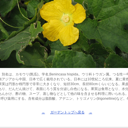
別名は、カモウリ(氈瓜)。学名;Benincasa hispida。ウリ科トウガン属。つる性
南アジアから中国、日本で広く栽培されている。日本には10世紀ころ伝来。夏に黄
果実は円形か楕円形で非常に大きくなり、短径30cm、長径80cmくらいになる。果
あり、だんだん抜けて、表面にろう質を分泌し白色になる。果実は食用となり、水
あんかけ、酢の物、スープ、蒸し物などとして他の味を含ませる料理に用いられる
と呼び薬用にする。含有成分は脂肪酸、アデニン、トリゴメリン(trigonelline)など
←
ガーデントップへ戻る
→