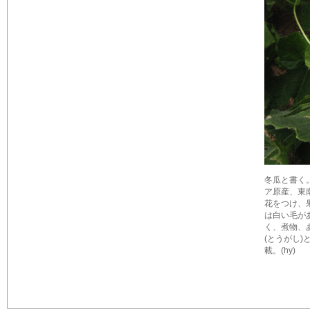
冬瓜と書く。
ア原産、東
花をつけ、
は白い毛が
く、煮物、
(とうがし)
載。(hy)