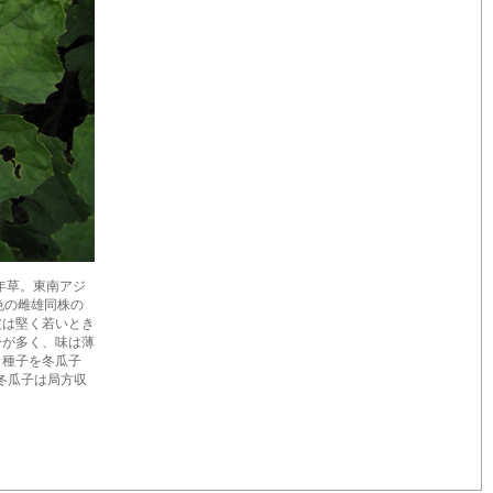
一年草。東南アジ
色の雌雄同株の
皮は堅く若いとき
分が多く、味は薄
。種子を冬瓜子
。冬瓜子は局方収