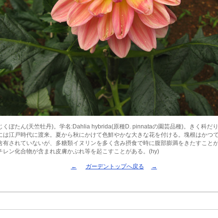
ぼたん(天竺牡丹)。学名:Dahlia hybrida(原種D. pinnataの園芸品種)。きく
には江戸時代に渡来。夏から秋にかけて色鮮やかな大きな花を付ける。塊根はかつ
含有されていないが、多糖類イヌリンを多く含み摂食で時に腹部膨満をきたすこと
チレン化合物が含まれ皮膚かぶれ等を起こすことがある。(hy)
←
ガーデントップへ戻る
→