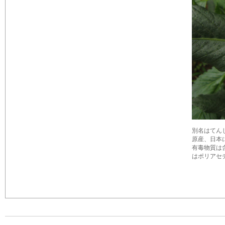
別名はてんじく
原産、日本
有毒物質は
はポリアセ