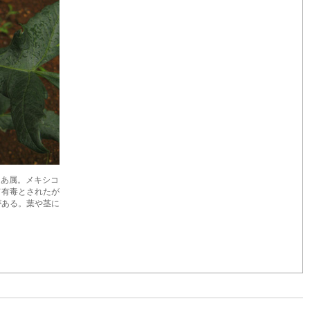
科だりあ属。メキシコ
て有毒とされたが
がある。葉や茎に