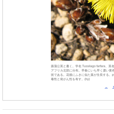
蕗蒲公英と書く。学名:Tussilago farfar
アフリカ北部に分布。早春にいち早く濃い黄
状である。花後にふきに似た葉が生長する。pyrroliz
毒性と発がん性を有す。(hy)
←