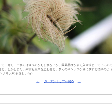
。てっせん。これらは違うのかもしれないが、園芸品種が多く入り混じっているの
せる。しかしまた、果実も風車を思わせる。多くのキンポウゲ科に属する植物のよ
キノリン系)を含む。(ks)
←
ガーデントップへ戻る
→