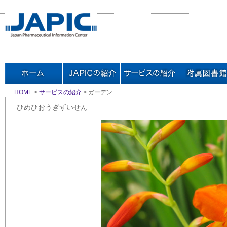
HOME
>
サービスの紹介
> ガーデン
ひめひおうぎずいせん