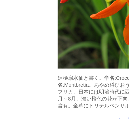
姫桧扇水仙と書く。学名:Crocosmia × 
名;Montbretia。あやめ
フリカ、日本には明治時代に
月～8月、濃い橙色の花が下向き
含有。全草にトリテルペンサポニンcr
←