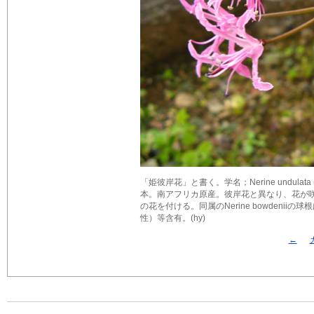
「姫彼岸花」と書く。学名；Nerine undulata 
本。南アフリカ原産。彼岸花と異なり、花が咲
の花を付ける。同属のNerine bowdeniiの球根
性）等含有。(hy)
←