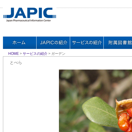
HOME
>
サービスの紹介
> ガーデン
とべら