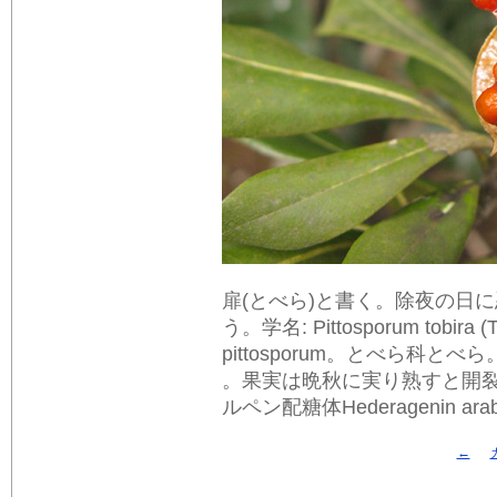
扉(とべら)と書く。除夜の日
う。学名: Pittosporum tobira (
pittosporum。とべら科
。果実は晩秋に実り熟すと開
ルペン配糖体Hederagenin a
←