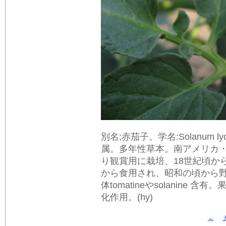
別名;赤茄子。学名:Solanum lyc
属。多年性草本。南アメリカ・
り観賞用に栽培、18世紀頃か
から食用され、昭和の頃から
体tomatineやsolanine 
化作用。(hy)
←