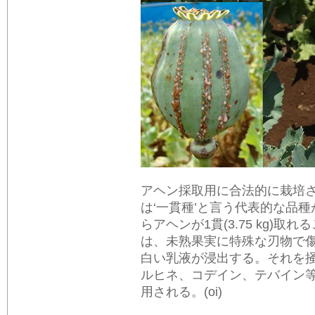
アヘン採取用に合法的に栽培
は‘一貫種’と言う代表的な品
らアヘンが1貫(3.75 kg)
は、未熟果実に特殊な刃物で
白い乳液が浸出する。それを
ルヒネ、コデイン、テバイン
用される。(oi)