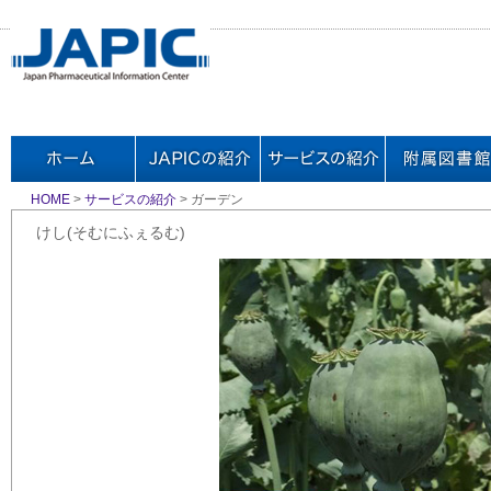
HOME
>
サービスの紹介
> ガーデン
けし(そむにふぇるむ)