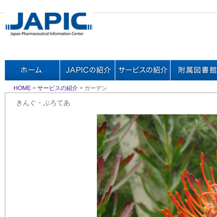
HOME
>
サービスの紹介
> ガーデン
きんぐ・ぷろてあ