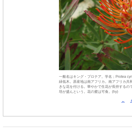
一般名はキング・プロテア。学名；Protea cynaro
緑低木。原産地は南アフリカ。南アフリカ共
きな花を付ける。華やかで生花が長持するの
培が盛んという。花の蜜は可食。(hy)
←