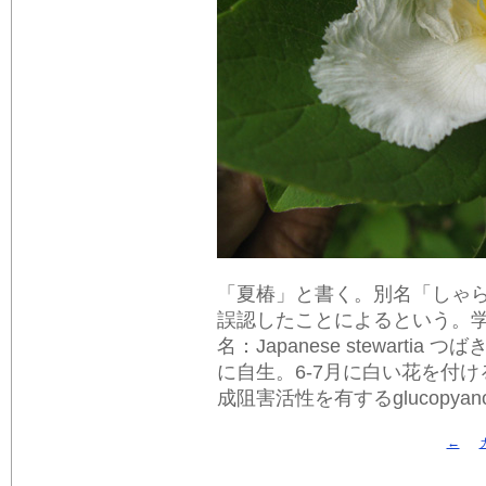
「夏椿」と書く。別名「しゃ
誤認したことによるという。学名；Stew
名：Japanese stewart
に自生。6-7月に白い花を付ける
成阻害活性を有するglucopyanosyl
←