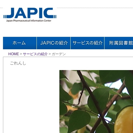
HOME
>
サービスの紹介
> ガーデン
ごれんし