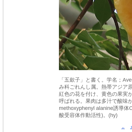
「五歛子」と書く。学名；Averrhoa 
み科ごれんし属。熱帯アジア
紅色の花を付け、黄色の果実
呼ばれる。果肉は多汁で酸味
methoxyphenyl alanine
酸受容体作動活性)。(hy)
←