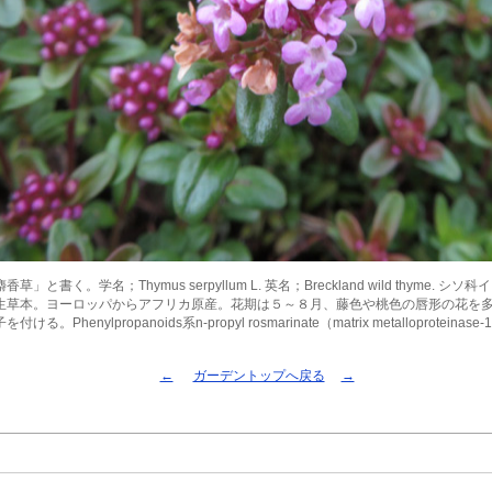
草」と書く。学名；Thymus serpyllum L. 英名；Breckland wild thyme. 
生草本。ヨーロッパからアフリカ原産。花期は５～８月、藤色や桃色の唇形の花を
る。Phenylpropanoids系n-propyl rosmarinate（matrix metalloprotein
←
ガーデントップへ戻る
→