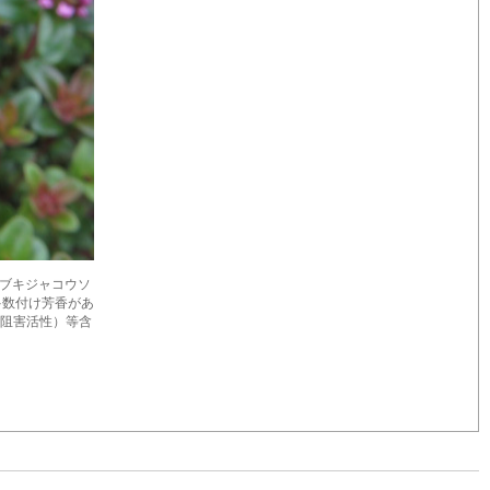
シソ科イブキジャコウソ
多数付け芳香があ
ase-1阻害活性）等含