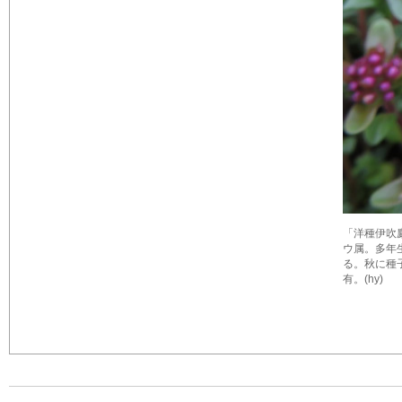
「洋種伊吹麝香
ウ属。多年
る。秋に種子を付け
有。(hy)