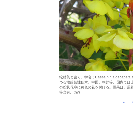
蛇結茨と書く。学名；Caesalpinia decapetala
つる性落葉性低木。中国、朝鮮等、国内では山
の総状花序に黄色の花を付ける。豆果は、黒褐色。
等含有。(hy)
←