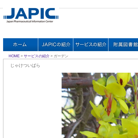
HOME
>
サービスの紹介
> ガーデン
じゃけついばら