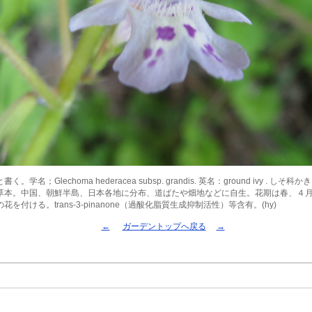
。学名；Glechoma hederacea subsp. grandis. 英名：ground ivy . し
草本。中国、朝鮮半島、日本各地に分布、道ばたや畑地などに自生。花期は春、４
花を付ける。trans-3-pinanone（過酸化脂質生成抑制活性）等含有。(hy)
←
ガーデントップへ戻る
→