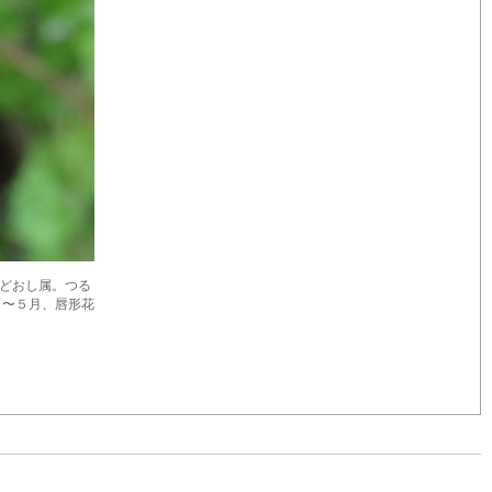
そ科かきどおし属。つる
月〜５月、唇形花