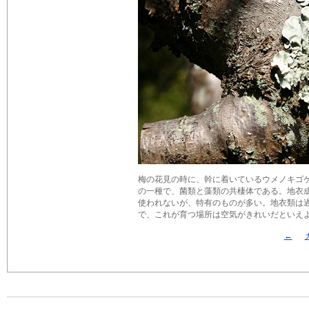
梅の花見の時に、幹に着いているウメノキゴ
の一種で、菌類と藻類の共棲体である。地衣
使われないが、特有のものが多い。地衣類は
で、これが育つ場所は空気がきれいだといえよう
←